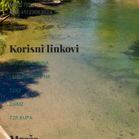
MB:
2710498
OIB:
45123683624
IBAN:
HR3924000081831500005 (Karlovačka
banka)
Korisni linkovi
SAVJETODAVNA
UDRUGE GOV HR
TZKZ
DHMZ
TZP KUPA
Mreže