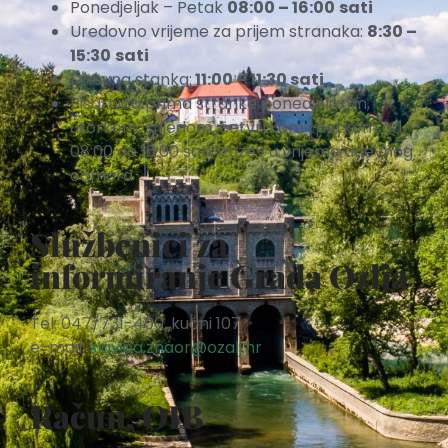
Ponedjeljak – Petak
08:00 – 16:00
sati
Uredovno vrijeme za prijem stranaka:
8:30 –
15:30
sati
Dnevna stanka:
11:00 – 11:30 sati
Pisarnica prima stranke ponedjeljkom,
utorkom, srijedom, četvrtkom i petkom od
08:00 do 16:00 sati, izuzev u vrijeme dnevnog
odmora
Službenici za
informiranje Grada Ozlja
Tel: 047/731-400, kućni 107
e-mail:
slavica.znaor@ozalj.hr
Račun, OIB