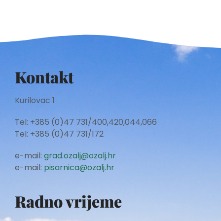
Kontakt
Kurilovac 1
Tel: +385 (0)47 731/400,420,044,066
Tel: +385 (0)47 731/172
e-mail:
grad.ozalj@ozalj.hr
e-mail:
pisarnica@ozalj.hr
Radno vrijeme