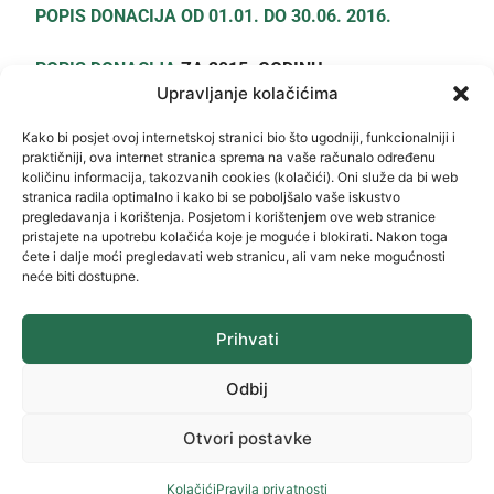
POPIS DONACIJA OD 01.01. DO 30.06. 2016.
POPIS DONACIJA
ZA 2015. GODINU
Upravljanje kolačićima
POJEDINCI
Kako bi posjet ovoj internetskoj stranici bio što ugodniji, funkcionalniji i
praktičniji, ova internet stranica sprema na vaše računalo određenu
količinu informacija, takozvanih cookies (kolačići). Oni služe da bi web
stranica radila optimalno i kako bi se poboljšalo vaše iskustvo
pregledavanja i korištenja. Posjetom i korištenjem ove web stranice
pristajete na upotrebu kolačića koje je moguće i blokirati. Nakon toga
ćete i dalje moći pregledavati web stranicu, ali vam neke mogućnosti
neće biti dostupne.
Kontakt
Prihvati
Kurilovac 1
Odbij
Tel: +385 (0)47 731/400,420,044,066
Tel: +385 (0)47 731/172
Otvori postavke
e-mail:
grad.ozalj@ozalj.hr
Kolačići
Pravila privatnosti