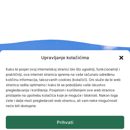
Upravljanje kolačićima
Kontakt
Kako bi posjet ovoj internetskoj stranici bio što ugodniji, funkcionalniji i
praktičniji, ova internet stranica sprema na vaše računalo određenu
Kurilovac 1
količinu informacija, takozvanih cookies (kolačići). Oni služe da bi web
stranica radila optimalno i kako bi se poboljšalo vaše iskustvo
Tel: +385 (0)47 731/400,420,044,066
pregledavanja i korištenja. Posjetom i korištenjem ove web stranice
pristajete na upotrebu kolačića koje je moguće i blokirati. Nakon toga
Tel: +385 (0)47 731/172
ćete i dalje moći pregledavati web stranicu, ali vam neke mogućnosti
neće biti dostupne.
e-mail:
grad.ozalj@ozalj.hr
e-mail:
pisarnica@ozalj.hr
Prihvati