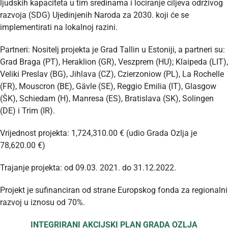
ljudskih kapaciteta u tim sredinama i lociranje ciljeva održivog
razvoja (SDG) Ujedinjenih Naroda za 2030. koji će se
implementirati na lokalnoj razini.
Partneri: Nositelj projekta je Grad Tallin u Estoniji, a partneri su:
Grad Braga (PT), Heraklion (GR), Veszprem (HU); Klaipeda (LIT),
Veliki Preslav (BG), Jihlava (CZ), Czierzoniow (PL), La Rochelle
(FR), Mouscron (BE), Gävle (SE), Reggio Emilia (IT), Glasgow
(ŠK), Schiedam (H), Manresa (ES), Bratislava (SK), Solingen
(DE) i Trim (IR).
Vrijednost projekta: 1,724,310.00 € (udio Grada Ozlja je
78,620.00 €)
Trajanje projekta: od 09.03. 2021. do 31.12.2022.
Projekt je sufinanciran od strane Europskog fonda za regionalni
razvoj u iznosu od 70%.
INTEGRIRANI AKCIJSKI PLAN GRADA OZLJA