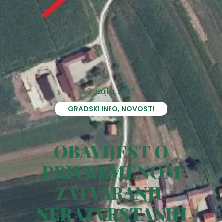
3 ožujka, 2026
GRADSKI INFO
,
NOVOSTI
OBAVIJEST O
PRIVREMENOM
ZATVARANJU
NERAZVRSTANIH