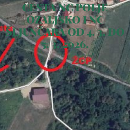
CESTA NC POLJE
OZALJSKO I NC
ŠLJUNČARA OD 4. 3. DO
5. 3. 2026.