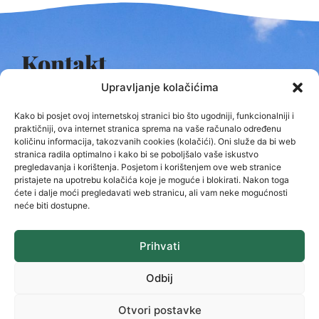
Kontakt
Upravljanje kolačićima
Kurilovac 1
Kako bi posjet ovoj internetskoj stranici bio što ugodniji, funkcionalniji i
Tel: +385 (0)47 731/400,420,044,066
praktičniji, ova internet stranica sprema na vaše računalo određenu
količinu informacija, takozvanih cookies (kolačići). Oni služe da bi web
Tel: +385 (0)47 731/172
stranica radila optimalno i kako bi se poboljšalo vaše iskustvo
pregledavanja i korištenja. Posjetom i korištenjem ove web stranice
e-mail:
grad.ozalj@ozalj.hr
pristajete na upotrebu kolačića koje je moguće i blokirati. Nakon toga
e-mail:
pisarnica@ozalj.hr
ćete i dalje moći pregledavati web stranicu, ali vam neke mogućnosti
neće biti dostupne.
Radno vrijeme
Prihvati
Ponedjeljak – Petak
08:00 – 16:00
sati
Odbij
Uredovno vrijeme za prijem stranaka:
8:30 –
15:30
sati
Otvori postavke