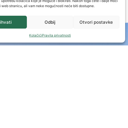
a upotrebu kolačića koje je moguće i blokirati. Nakon toga ćete i dalje moći
i web stranicu, ali vam neke mogućnosti neće biti dostupne.
ihvati
Odbij
Otvori postavke
Kolačići
Pravila privatnosti
ačka banka)