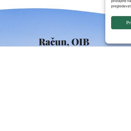
pristajete n
pregledavat
Pr
Račun, OIB
MB:
2710498
OIB:
45123683624
IBAN:
HR3924000081831500005 (Karlov
Korisni linkovi
SAVJETODAVNA
UDRUGE GOV HR
TZKZ