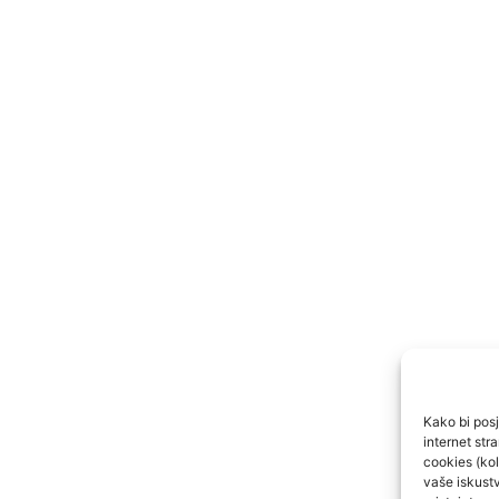
Kako bi posje
internet st
cookies (kol
vaše iskustv