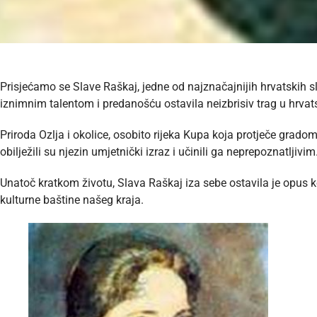
Prisjećamo se Slave Raškaj, jedne od najznačajnijih hrvatskih sl
iznimnim talentom i predanošću ostavila neizbrisiv trag u hrvats
Priroda Ozlja i okolice, osobito rijeka Kupa koja protječe gradom,
obilježili su njezin umjetnički izraz i učinili ga neprepoznatljivim
Unatoč kratkom životu, Slava Raškaj iza sebe ostavila je opus k
kulturne baštine našeg kraja.