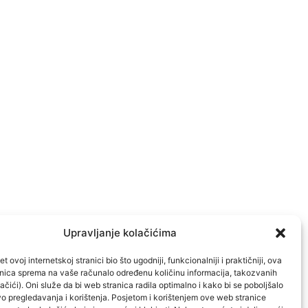
Upravljanje kolačićima
t ovoj internetskoj stranici bio što ugodniji, funkcionalniji i praktičniji, ova
ranica sprema na vaše računalo određenu količinu informacija, takozvanih
ačići). Oni služe da bi web stranica radila optimalno i kako bi se poboljšalo
o pregledavanja i korištenja. Posjetom i korištenjem ove web stranice