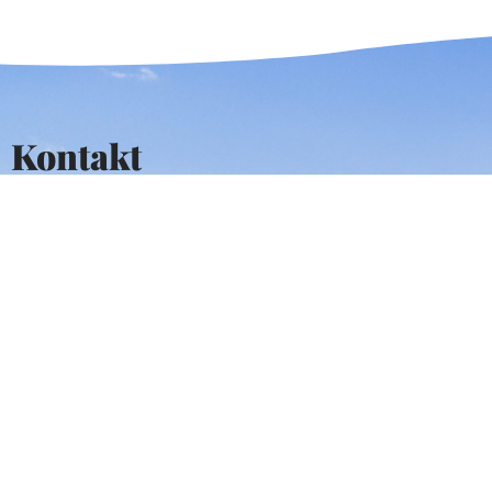
Kontakt
Kurilovac 1
Tel: +385 (0)47 731/400,420,044,066
Tel: +385 (0)47 731/172
e-mail:
grad.ozalj@ozalj.hr
e-mail:
pisarnica@ozalj.hr
Radno vrijeme
Ponedjeljak – Petak
08:00 – 16:00
sati