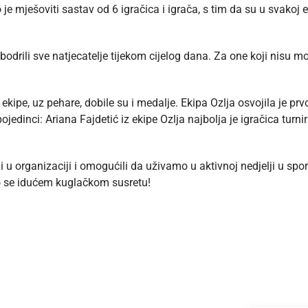
e mješoviti sastav od 6 igračica i igrača, s tim da su u svakoj e
no bodrili sve natjecatelje tijekom cijelog dana. Za one koji nisu
ekipe, uz pehare, dobile su i medalje. Ekipa Ozlja osvojila je p
jedinci: Ariana Fajdetić iz ekipe Ozlja najbolja je igračica turni
u organizaciji i omogućili da uživamo u aktivnoj nedjelji u spor
o se idućem kuglačkom susretu!