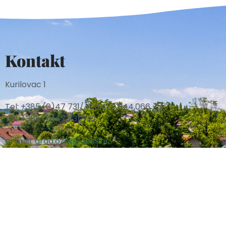
Kontakt
Kurilovac 1
Tel: +385 (0)47 731/400,420,044,066
Tel: +385 (0)47 731/172
e-mail:
grad.ozalj@ozalj.hr
e-mail:
pisarnica@ozalj.hr
Radno vrijeme
Ponedjeljak – Petak
08:00 – 16:00
sati
Uredovno vrijeme za prijem stranaka:
8:30 – 15:30