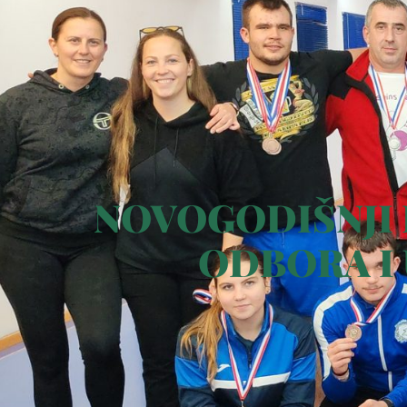
NOVOGODIŠNJI 
ODBORA I