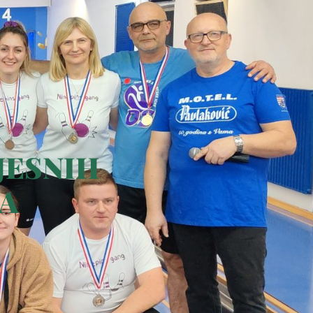
JESNIH
JA