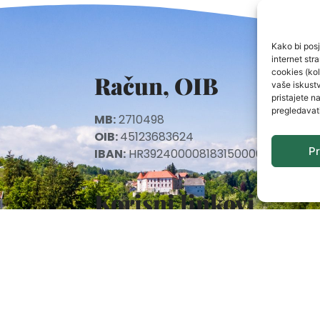
Kako bi posje
internet st
cookies (kol
Račun, OIB
vaše iskustv
pristajete n
pregledavat
MB:
2710498
OIB:
45123683624
Pr
IBAN:
HR3924000081831500005 (Karlov
Korisni linkovi
SAVJETODAVNA
UDRUGE GOV HR
TZKZ
sati