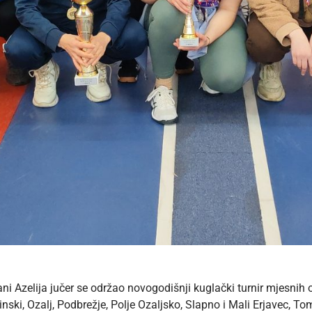
ani Azelija jučer se održao novogodišnji kuglački turnir mjesnih
ski, Ozalj, Podbrežje, Polje Ozaljsko, Slapno i Mali Erjavec, To