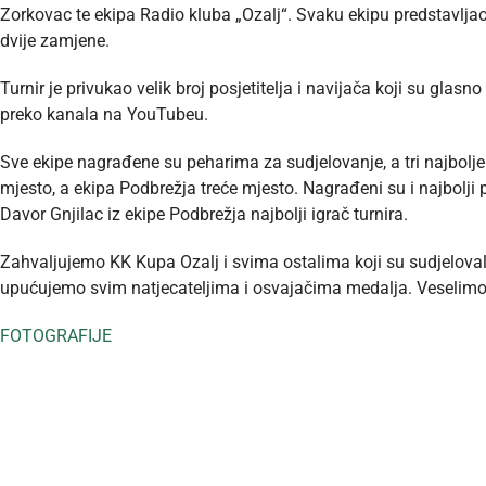
Zorkovac te ekipa Radio kluba „Ozalj“. Svaku ekipu predstavljao j
dvije zamjene.
Turnir je privukao velik broj posjetitelja i navijača koji su glas
preko kanala na YouTubeu.
Sve ekipe nagrađene su peharima za sudjelovanje, a tri najbolje 
mjesto, a ekipa Podbrežja treće mjesto. Nagrađeni su i najbolji po
Davor Gnjilac iz ekipe Podbrežja najbolji igrač turnira.
Zahvaljujemo KK Kupa Ozalj i svima ostalima koji su sudjelovali 
upućujemo svim natjecateljima i osvajačima medalja. Veselim
FOTOGRAFIJE