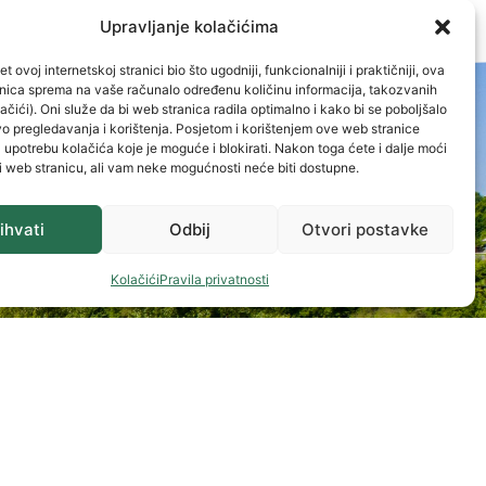
Upravljanje kolačićima
t ovoj internetskoj stranici bio što ugodniji, funkcionalniji i praktičniji, ova
ranica sprema na vaše računalo određenu količinu informacija, takozvanih
ačići). Oni služe da bi web stranica radila optimalno i kako bi se poboljšalo
o pregledavanja i korištenja. Posjetom i korištenjem ove web stranice
a upotrebu kolačića koje je moguće i blokirati. Nakon toga ćete i dalje moći
i web stranicu, ali vam neke mogućnosti neće biti dostupne.
ihvati
Odbij
Otvori postavke
ačka banka)
Kolačići
Pravila privatnosti