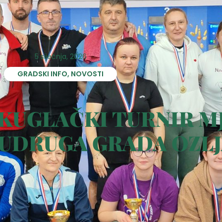
5 siječnja, 2026
GRADSKI INFO
,
NOVOSTI
KUGLAČKI TURNIR M
 UDRUGA GRADA OZL