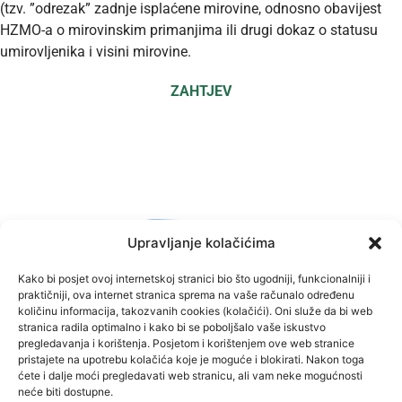
(tzv. ”odrezak” zadnje isplaćene mirovine, odnosno obavijest
HZMO-a o mirovinskim primanjima ili drugi dokaz o statusu
umirovljenika i visini mirovine.
ZAHTJEV
Upravljanje kolačićima
Kako bi posjet ovoj internetskoj stranici bio što ugodniji, funkcionalniji i
Kontakt
praktičniji, ova internet stranica sprema na vaše računalo određenu
količinu informacija, takozvanih cookies (kolačići). Oni služe da bi web
stranica radila optimalno i kako bi se poboljšalo vaše iskustvo
Kurilovac 1
pregledavanja i korištenja. Posjetom i korištenjem ove web stranice
pristajete na upotrebu kolačića koje je moguće i blokirati. Nakon toga
Tel: +385 (0)47 731/400,420,044,066
ćete i dalje moći pregledavati web stranicu, ali vam neke mogućnosti
neće biti dostupne.
Tel: +385 (0)47 731/172