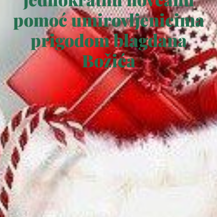
pomoć umirovljenicima
prigodom blagdana
Božića