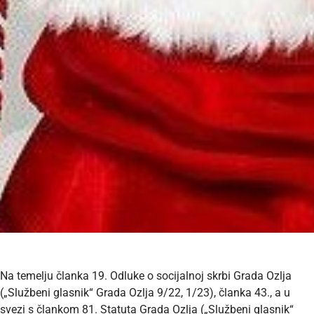
Na temelju članka 19. Odluke o socijalnoj skrbi Grada Ozlja
(„Službeni glasnik“ Grada Ozlja 9/22, 1/23), članka 43., a u
svezi s člankom 81. Statuta Grada Ozlja („Službeni glasnik“