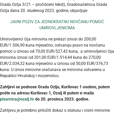
Grada Ozlja 3/21 – pročišćeni tekst), Gradonačelnica Grada
Ozlja dana 20. studenog 2023. godine, objavljuje
JAVNI POZIV ZA JEDNOKRATNU NOVČANU POMOĆ
UMIROVLJENICIMA
Umirovljenici čija mirovina ne prelazi iznosi do 200,00
EUR/1.506,90 kuna mjesečno, ostvaruju pravo na novčanu
pomoć u iznosu od 70,00 EUR/527,42 kuna, a umirovljenici čija
mirovina iznosi od 201,00 EUR/1.514,44 kuna do 270,00
EUR/2.034,32 kuna mjesečno u iznosu od 50,00 EUR/376,73
kuna. U iznos mirovine uračunava se mirovina ostvarena u
Republici Hrvatskoj i inozemstvu.
Zahtjevi se podnose Gradu Ozlju, Kurilovac 1 osobno, putem
pošte na adresu Kurilovac 1, Ozalj ili putem e-maila
pisarnica@ozalj.hr
do 20. prosinca 2023. godine.
Zahtjevu je potrebno priložiti dokaz o statusu i visini mirovine